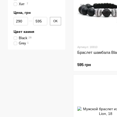
Хит
7
Цена, грн
От Цена, грн
До Цена, грн
OK
Цвет камня
Black
28
Grey
1
Артикул: 16910
Браслет шамбала Bla
595 грн