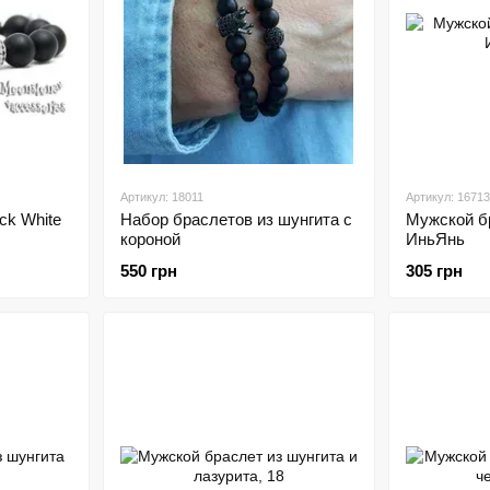
Артикул: 18011
Артикул: 16713
ck White
Набор браслетов из шунгита с
Мужской б
короной
ИньЯнь
550 грн
305 грн