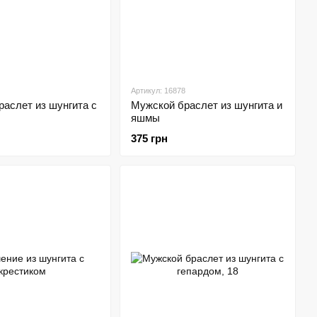
Артикул: 16878
аслет из шунгита с
Мужской браслет из шунгита и
яшмы
375 грн