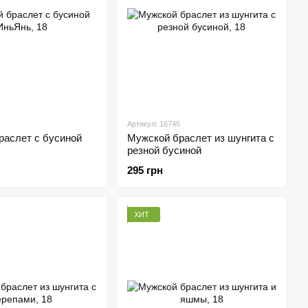
Артикул: 16745
раслет с бусиной
Мужской браслет из шунгита с
резной бусиной
295 грн
ХИТ