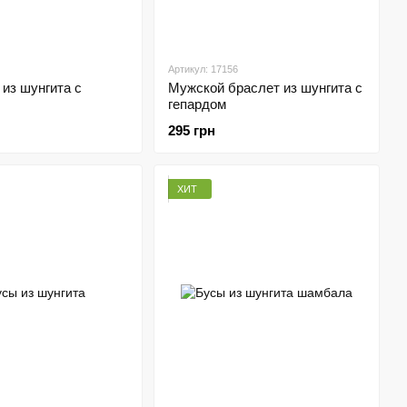
Артикул: 17156
из шунгита с
Мужской браслет из шунгита с
гепардом
295 грн
ХИТ