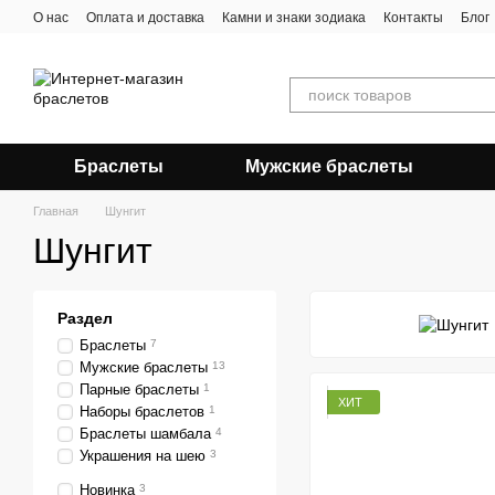
Перейти к основному контенту
О нас
Оплата и доставка
Камни и знаки зодиака
Контакты
Блог
Браслеты
Мужские браслеты
Главная
Шунгит
Шунгит
Раздел
Браслеты
7
Мужские браслеты
13
Парные браслеты
1
ХИТ
Наборы браслетов
1
Браслеты шамбала
4
Украшения на шею
3
Новинка
3