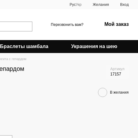
Рус
Укр
Желания
Вход
Мой заказ
Перезвонить вам?
Браслеты шамбала
Украшения на шею
нгита с гепардом
гепардом
Артикул
17157
В желания