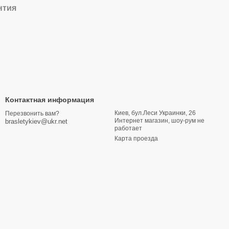
нтия
Контактная информация
Киев, бул.Леси Украинки, 26
Перезвонить вам?
Интернет магазин, шоу-рум не
brasletykiev@ukr.net
работает
Карта проезда