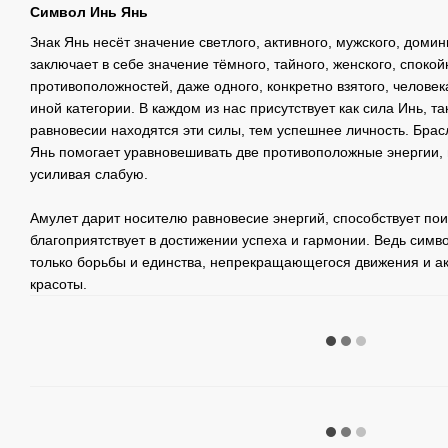
Символ Инь Янь
Знак Янь несёт значение светлого, активного, мужского, доми
заключает в себе значение тёмного, тайного, женского, спокой
противоположностей, даже одного, конкретно взятого, человек
иной категории. В каждом из нас присутствует как сила Инь, т
равновесии находятся эти силы, тем успешнее личность. Брас
Янь помогает уравновешивать две противоположные энергии
усиливая слабую.
Амулет дарит носителю равновесие энергий, способствует пои
благоприятствует в достижении успеха и гармонии. Ведь симв
только борьбы и единства, непрекращающегося движения и акт
красоты.