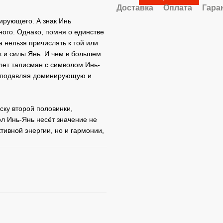
Доставка
Оплата
Гара
нирующего. А знак Инь
ного. Однако, помня о единстве
а нельзя причислять к той или
ак и силы Янь. И чем в большем
лет талисман с символом Инь-
, подавляя доминирующую и
ску второй половинки,
ол Инь-Янь несёт значение не
ивной энергии, но и гармонии,