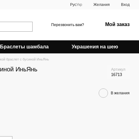
Рус
Укр
Желания
Вход
Мой заказ
Перезвонить вам?
Браслеты шамбала
Украшения на шею
кой браслет с бусиной ИньЯнь
синой ИньЯнь
Артикул
16713
В желания