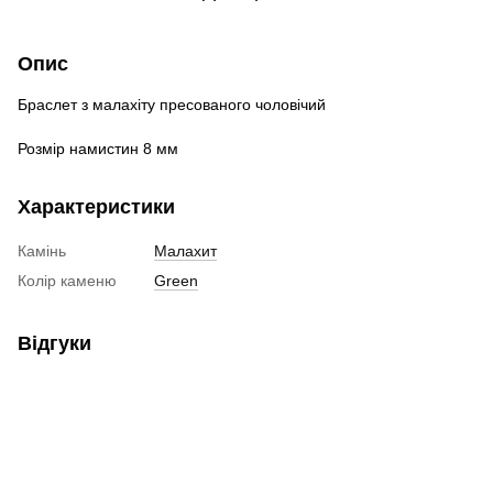
Опис
Браслет
з малахіту
пресованого
чоловічий
Розмір
намистин
8
мм
Характеристики
Камінь
Малахит
Колір каменю
Green
Відгуки