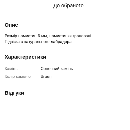
До обраного
Опис
Розмір
намистин
6
мм
,
намистинки
грановані
Підвіска
з
натурального
лабрадора
Характеристики
Камінь
Сонячний камінь
Колір каменю
Braun
Відгуки