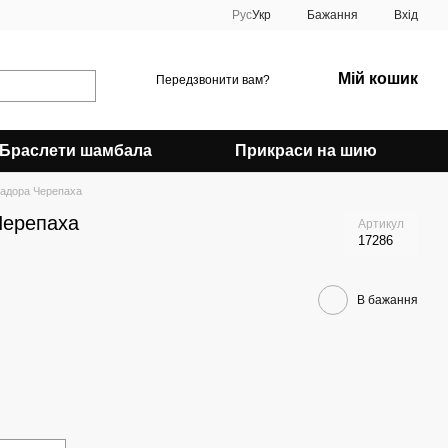
Рус
Укр
Бажання
Вхід
Мій кошик
Передзвонити вам?
Браслети шамбала
Прикраси на шию
радора Черепаха
Черепаха
Артикул
17286
В бажання