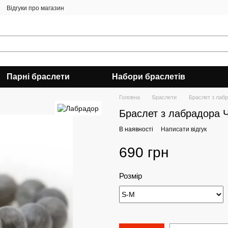
Відгуки про магазин
Парні браслети
Набори браслетів
Головна
Браслети
Браслет з лаб
Браслет з лабрадора 
В наявності
Написати відгук
690 грн
Розмір