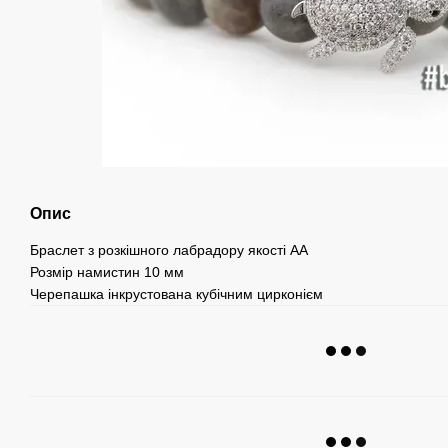
Опис
Браслет
з
розкішного
лабрадору
якості
АА
Розмір
намистин
10
мм
Черепашка
інкрустована
кубічним
цирконієм