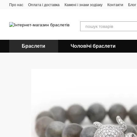
Перейти до основного контенту
Про нас
Оплата і доставка
Камені і знаки зодіаку
Контакти
Блог
Браслети
Чоловічі браслети