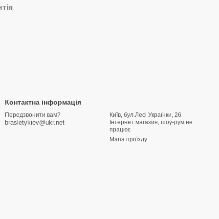
нтія
Контактна інформація
Київ, бул.Лесі Українки, 26
Передзвонити вам?
Інтернет магазин, шоу-рум не
brasletykiev@ukr.net
працює
Мапа проїзду