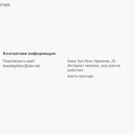
нтия
Контактная информация
Киев, бул.Леси Украинки, 26
Перезвонить вам?
Интернет магазин, шоу-рум не
brasletykiev@ukr.net
работает
Карта проезда