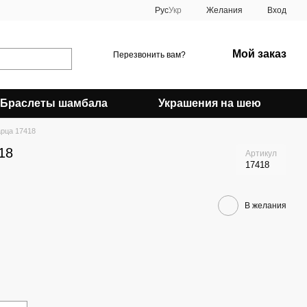
Рус
Укр
Желания
Вход
Мой заказ
Перезвонить вам?
Браслеты шамбала
Украшения на шею
арца 17418
18
Артикул
17418
В желания